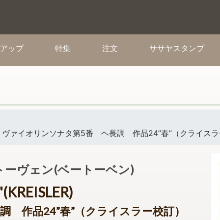
(current)
(current)
(current)
(cur
アップ
特集
注文
ササヤスタンプ
(KREISLER) ヴァイオリンソナタ第5番 ヘ長調 作品24”春”
 / ベートーヴェン(ベートーベン)
"(KREISLER)
調 作品24”春”（クライスラー校訂）