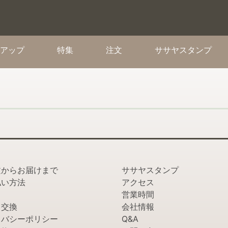
(current)
(current)
(current)
(cur
アップ
特集
注文
ササヤスタンプ
文からお届けまで
ササヤスタンプ
払い方法
アクセス
営業時間
・交換
会社情報
イバシーポリシー
Q&A