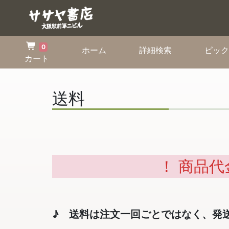
0
(current)
(current)
ホーム
詳細検索
ピック
カート
送料
！ 商品代
♪ 送料は注文一回ごとではなく、発