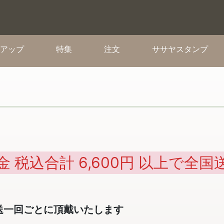
(current)
(current)
(current)
(cur
アップ
特集
注文
ササヤスタンプ
金 税込合計 6,600円 以上で全国
送一回ごとに頂戴いたします