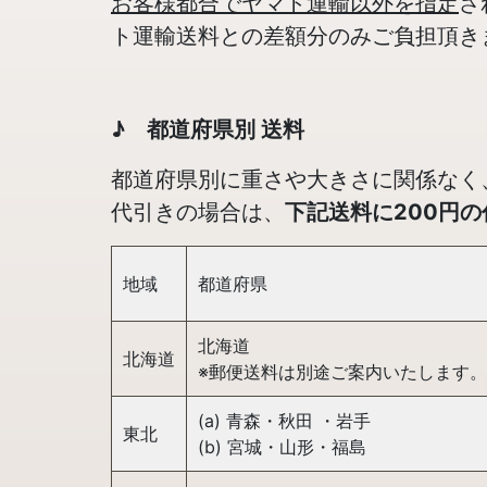
お客様都合でヤマト運輸以外を指定
さ
ト運輸送料との差額分のみご負担頂き
♪ 都道府県別 送料
都道府県別に重さや大きさに関係なく
代引きの場合は、
下記送料に200円
地域
都道府県
北海道
北海道
※郵便送料は別途ご案内いたします。
(a) 青森・秋田 ・岩手
東北
(b) 宮城・山形・福島