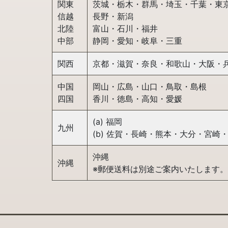
関東
茨城・栃木・群馬・埼玉・千葉・東
信越
長野・新潟
北陸
富山・石川・福井
中部
静岡・愛知・岐阜・三重
関西
京都・滋賀・奈良・和歌山・大阪・
中国
岡山・広島・山口・鳥取・島根
四国
香川・徳島・高知・愛媛
(a) 福岡
九州
(b) 佐賀・長崎・熊本・大分・宮崎
沖縄
沖縄
※郵便送料は別途ご案内いたします。