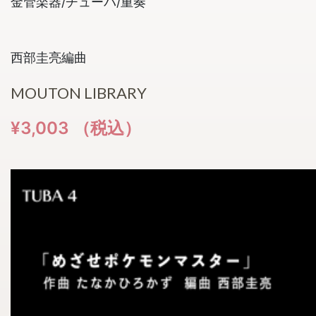
金管楽器/チューバ/重奏
西部圭亮編曲
MOUTON LIBRARY
¥3,003 （税込）