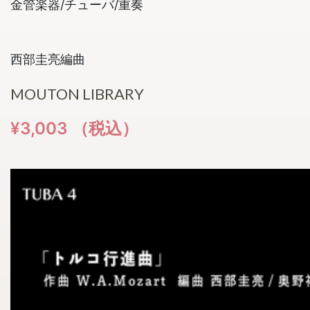
金管楽器/チューバ/重奏
西部圭亮編曲
MOUTON LIBRARY
¥3,003 （税込）