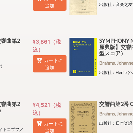
出版社：音楽之友
追加
3 交響曲第2
SYMPHONY 
¥3,861（税
）
原典版】交響
込）
型スコア）
カートに
Brahms, Joha
)
追加
出版社：Henle (
3 交響曲第2
交響曲第2番 
¥4,521（税
ア）
込）
Brahms, Joha
カートに
出版社：日本楽譜
(ブライトコプフ／
追加