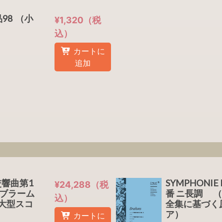
98 （小
¥1,320（税
込）
カートに
追加
8 交響曲第1
SYMPHONIE 
¥24,288（税
ブラーム
番 ニ長調 
込）
大型スコ
全集に基づく
ア）
カートに