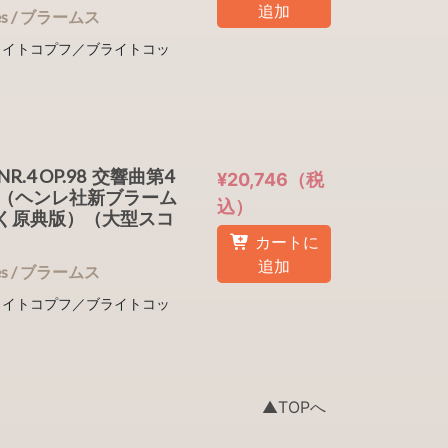
追加
nnes / ブラームス
l (ブライトコプフ／ブライトコッ
NR.4 OP.98 交響曲第4
¥20,746（税
（ヘンレ社新ブラーム
込）
く原典版）（大型スコ
カートに
追加
nnes / ブラームス
l (ブライトコプフ／ブライトコッ
▲TOPへ