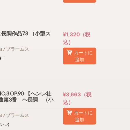
長調作品73 （小型ス
¥1,320（税
込）
nnes / ブラームス
カートに
社
追加
NO.3 OP.90 【ヘンレ社
¥3,663（税
曲第3番 ヘ長調 （小
込）
カートに
nnes / ブラームス
追加
ヘンレ)