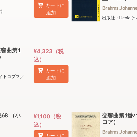
カートに
Brahms, Joha
)
追加
出版社：Henle (
8 交響曲第1
¥4,323（税
ア）
込）
カートに
(ブライトコプフ／
追加
68 （小
交響曲第1番ハ
¥1,100（税
コア）
込）
Brahms, Joha
カートに