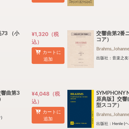
73 （小
交響曲第2番ニ
¥1,320（税
コア）
込）
Brahms, Joha
カートに
出版社：音楽之友
追加
0 交響曲第3
SYMPHONY 
¥4,048（税
ア）
原典版】交響
込）
型スコア）
カートに
Brahms, Joha
)
追加
出版社：Henle (