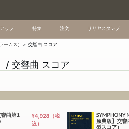
(current)
(current)
(current)
(cur
アップ
特集
注文
ササヤスタンプ
ブラームス）
＞ 交響曲 スコア
 / 交響曲 スコア
8 交響曲第1
SYMPHONY 
¥4,928（税
ア）
原典版】交響
込）
型スコア）