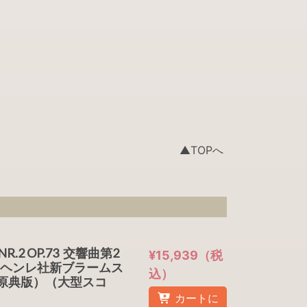
▲TOPへ
NR.2 OP.73 交響曲第2
¥15,939（税
（ヘンレ社新ブラームス
込）
原典版）（大型スコ
カートに