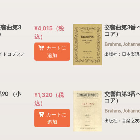
0 交響曲第3
交響曲第3番 
¥4,015（税
ア）
コア）
込）
Brahms, Joha
カートに
(ブライトコプフ／
出版社：日本楽譜
追加
90 （小
交響曲第3番ヘ
¥1,320（税
コア）
込）
Brahms, Joha
カートに
出版社：音楽之友
追加