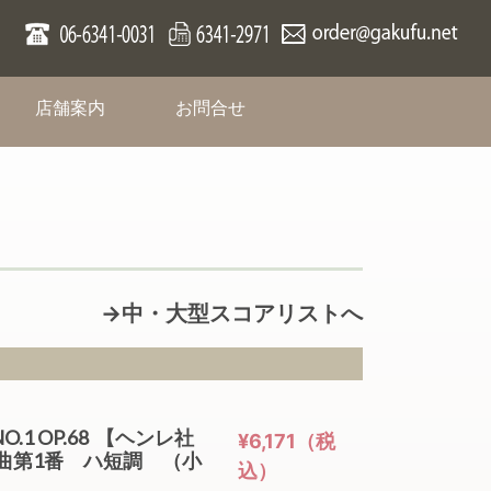
rent)
(current)
(current)
店舗案内
お問合せ
→中・大型スコアリストへ
NO.1 OP.68 【ヘンレ社
¥6,171（税
曲第1番 ハ短調 （小
込）