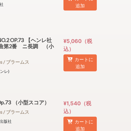
社
追加
NO.2 OP.73 【ヘンレ社
¥5,060（税
曲第2番 ニ長調 （小
込）
カートに
nnes / ブラームス
追加
ヘンレ)
Op.73 （小型スコア）
¥1,540（税
込）
nnes / ブラームス
出版社
カートに
追加