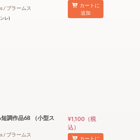
カートに
nnes / ブラームス
追加
ヘンレ)
短調作品68 （小型ス
¥1,100（税
込）
nnes / ブラームス
カートに