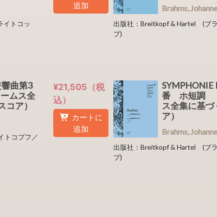
追加
Brahms, Joha
／ブライトコッ
出版社：Breitkopf & Harte
プ)
0 交響曲第3
SYMPHONIE 
¥21,505（税
ラームス全
番 ホ短調 
込）
スコア）
ス全集に基づ
ア）
カートに
追加
Brahms, Joha
(ブライトコプフ／
出版社：Breitkopf & Harte
プ)