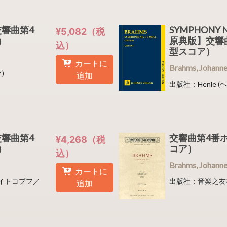
8 交響曲第4
SYMPHONY 
¥5,082（税
ア）
原典版】交響
込）
型スコア）
カートに
Brahms, Joha
)
追加
出版社：Henle (
8 交響曲第4
交響曲第4番ホ
¥4,268（税
ア）
コア）
込）
Brahms, Joha
カートに
(ブライトコプフ／
出版社：音楽之友
追加