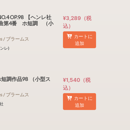
NO.4 OP.98 【ヘンレ社
¥3,289（税
曲第4番 ホ短調 （小
込）
カートに
nnes / ブラームス
追加
ヘンレ)
短調作品98 （小型ス
¥1,540（税
込）
nnes / ブラームス
カートに
社
追加