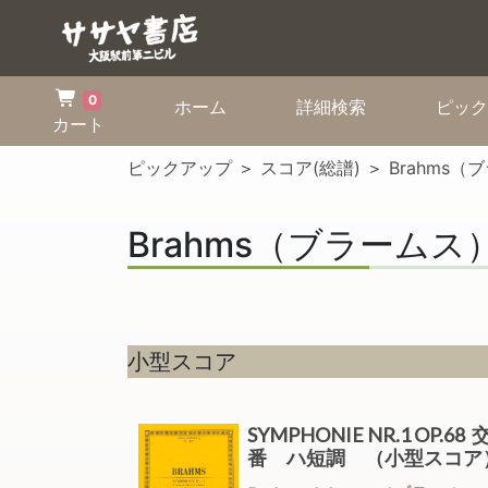
0
(current)
(current)
ホーム
詳細検索
ピック
カート
ピックアップ
＞
スコア(総譜)
＞
Brahms（
Brahms（ブラームス）
小型スコア
SYMPHONIE NR.1 OP.6
番 ハ短調 （小型スコ