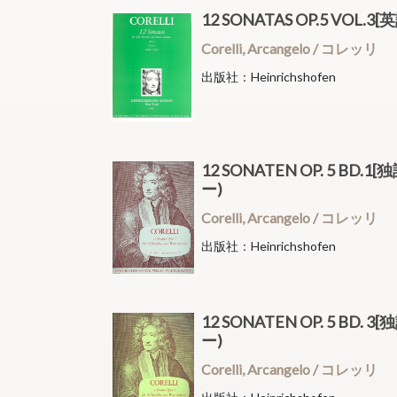
12 SONATAS OP.5 VO
Corelli, Arcangelo / コレッリ
出版社：Heinrichshofen
12 SONATEN OP. 5 BD
ー)
Corelli, Arcangelo / コレッリ
出版社：Heinrichshofen
12 SONATEN OP. 5 BD
ー)
Corelli, Arcangelo / コレッリ