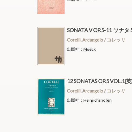
SONATA V OP.5-11 ソ
Corelli, Arcangelo / コレッリ
出版社：Moeck
12 SONATAS OP.5 VO
Corelli, Arcangelo / コレッリ
出版社：Heinrichshofen