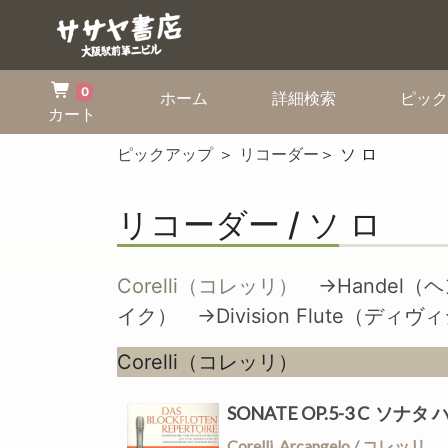
0
(current)
(current)
ホーム
詳細検索
ピック
カート
ピックアップ
＞
リコーダー
＞ ソ ロ
リコーダー / ソ ロ
Corelli（コレッリ）
→Handel（
イク）
→Division Flute（デ
Corelli（コレッリ）
SONATE OP.5-3 C ソナ
Corelli, Arcangelo / コレッリ