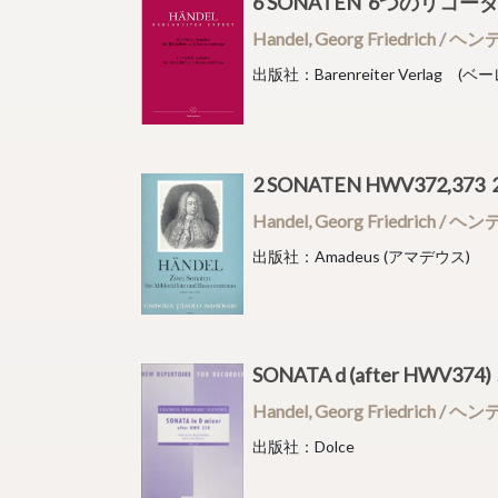
6 SONATEN 6つのリコ
Handel, Georg Friedrich / ヘ
出版社：Barenreiter Verlag 
2 SONATEN HWV372,3
Handel, Georg Friedrich / ヘ
出版社：Amadeus (アマデウス)
SONATA d (after H
Handel, Georg Friedrich / ヘ
出版社：Dolce