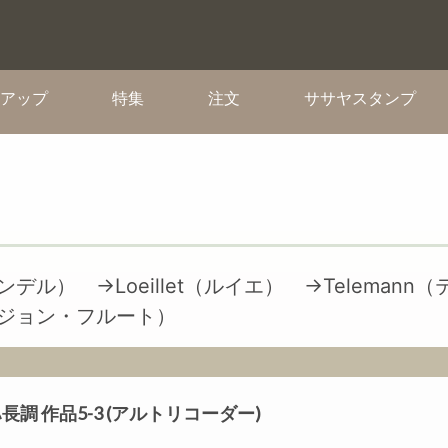
(current)
(current)
(current)
(cur
アップ
特集
注文
ササヤスタンプ
ヘンデル）
→Loeillet（ルイエ）
→Telemann
ィヴィジョン・フルート）
タ ハ長調 作品5-3 (アルトリコーダー)