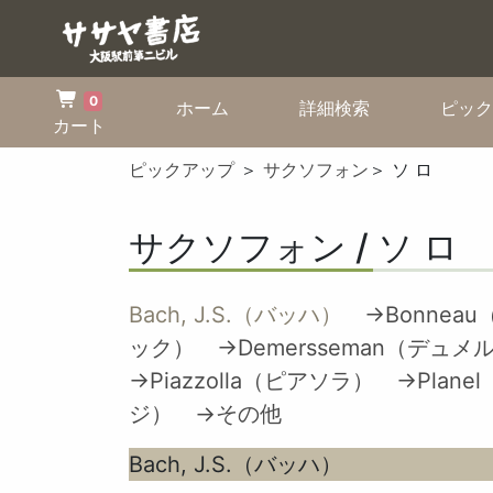
0
(current)
(current)
ホーム
詳細検索
ピック
カート
ピックアップ
＞
サクソフォン
＞ ソ ロ
サクソフォン / ソ ロ
Bach, J.S.（バッハ）
→Bonnea
ック）
→Demersseman（デュ
→Piazzolla（ピアソラ）
→Plan
ジ）
→その他
Bach, J.S.（バッハ）