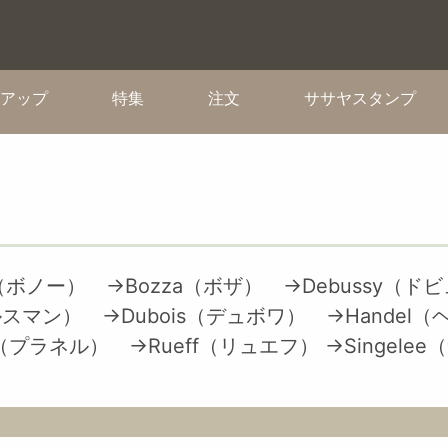
(current)
(current)
(current)
(cur
アップ
特集
注文
ササヤスタンプ
u（ボノー）
→Bozza（ボザ）
→Debussy（ド
メルスマン）
→Dubois（デュボワ）
→Handel
el（プラネル）
→Rueff（リュエフ）
→Singel