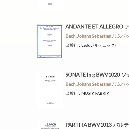
ANDANTE ET ALLEG
Bach, Johann Sebastian 
出版社：Leduc (ルデュック)
SONATE In g BWV102
Bach, Johann Sebastian 
出版社：MUSIK FABRIK
PARTITA BWV1013 