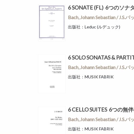
6 SONATE (FL) 6つ
Bach, Johann Sebastian 
出版社：Leduc (ルデュック)
6 SOLO SONATAS & 
Bach, Johann Sebastian 
出版社：MUSIK FABRIK
6 CELLO SUITES 6つの
Bach, Johann Sebastian 
出版社：MUSIK FABRIK